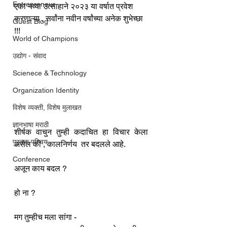
Entrepreneur
एका नव्या उत्साहाने २०२३ या वर्षात प्रवेश 
करणाऱ्या , सर्वांना नवीन वर्षांच्या अनेक शुभेच्छा 
Guest Blog
!!!
World of Champions
उद्योग - संवाद
Scienece & Technology
Organization Identity
विशेष व्यक्ती, विशेष मुलाखत
ज्ञानभाषा मराठी
शीर्षक वाचुन तुम्ही कदाचित हा विचार केला 
पुस्तक परिचय
असेल की , कालनिर्णय  तर बदलले आहे. 
Conference
अजून काय बदल ?
हो ना ?
मग तुम्हीच मला सांगा -