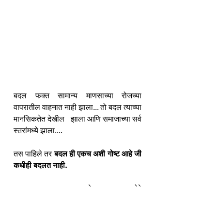
बदल फक्त सामान्य माणसाच्या रोजच्या 
वापरातील वाहनात नाही झाला... तो बदल त्याच्या 
मानसिकतेत देखील   झाला आणि समाजाच्या सर्व 
स्तरांमध्ये झाला....
तस पाहिले तर 
बदल ही एकच अशी गोष्ट आहे जी 
कधीही बदलत नाही.
बदल अत्यावश्यक पण आहे. बदलाला सामोरे 
जायचे का नाही ? हा प्रश्न तसा दुय्यमच.. 
कारण, बदल एवढा सक्षम असतो की तो तुम्हाला , 