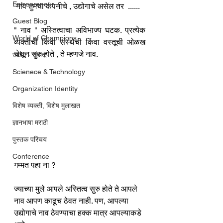
Entrepreneur
 नाव तुमचा कंपनीचे , उद्योगाचे असेल तर  ......
Guest Blog
" नाव " अस्तित्वाचा अविभाज्य घटक. प्रत्येक 
World of Champions
व्यक्तीची किंवा संस्थेची किंवा वस्तूची ओळख 
जेथून सुरु होते , ते म्हणजे नाव. 
उद्योग - संवाद
Scienece & Technology
Organization Identity
विशेष व्यक्ती, विशेष मुलाखत
ज्ञानभाषा मराठी
पुस्तक परिचय
Conference
गम्मत पहा ना ? 
ज्याच्या मुले आपले अस्तित्व सुरु होते ते आपले 
नाव आपण काढूच ठेवत नाही. पण, आपल्या 
उद्योगाचे नाव ठेवण्याचा हक्क मात्र आपल्याकडे 