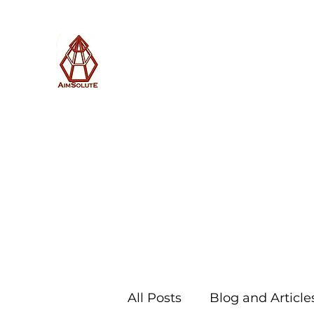
AimSolute
Home
About
Services
Blog
Subscribe with us
All Posts
Blog and Article