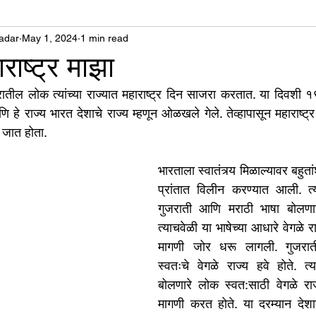
adar
उद्योग - संवाद
May 1, 2024
1 min read
Scienece & Technology
Organiza
ाष्ट्र माझा
ट्रातील लोक त्यांच्या राज्यात महाराष्ट्र दिन साजरा करतात. या दिवशी १
्ञानभाषा मराठी
पुस्तक परिचय
Conference
 हे राज्य भारत देशाचे राज्य म्हणून ओळखले गेले. तेव्हापासून महाराष्ट्
 जात होता. 
भारताला स्वातंत्र्य मिळाल्यावर बहुतांश
प्रांतात विलीन करण्यात आली. त्याव
गुजराती आणि मराठी भाषा बोलणार
त्याचवेळी या भाषेच्या आधारे वेगळे रा
मागणी जोर धरू लागली. गुजराती
स्वतःचे वेगळे राज्य हवे होते. त्
बोलणारे लोक स्वत:साठी वेगळे राज्
मागणी करत होते. या दरम्यान देश