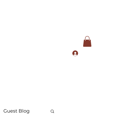
Log In
com
+91 9168553972
Guest Blog