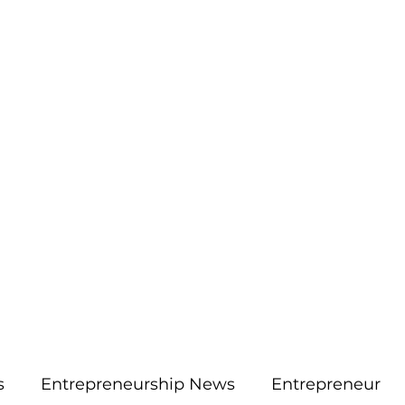
More
aimsolute@gmail.
s
Entrepreneurship News
Entrepreneur