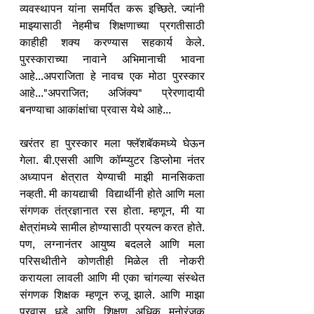
व्यवस्थापन यांना समर्पित करू इच्छिते. ज्यांनी 
माझ्यासाठी नेहमीच शिक्षणाच्या प्रगतीसाठी 
काहीही शक्य करण्यास सहकार्य केले. 
पुरस्काराच्या नावाने अभिमानाची भावना 
आहे...अपराजिता हे नावच एक मोठा पुरस्कार 
आहे..."अपराजित; अजिंक्य" प्रेरणादायी 
बनण्याचा आकांक्षांचा प्रवास येथे आहे...
खरंतर हा पुरस्कार मला फ्लॅशबॅकमध्ये घेऊन 
गेला. बी.एससी आणि कॉम्प्युटर डिप्लोमा नंतर 
अध्यापन क्षेत्रात येण्याची माझी मानसिकता 
नव्हती. मी कायद्याची  विद्यार्थीनी होते आणि मला 
संगणक तंत्रज्ञानात रस होता. म्हणून, मी या 
क्षेत्रांमध्ये सामील होण्यासाठी प्रयत्न करत होते. 
पण, लग्नानंतर आयुष्य बदलले आणि मला  
परिसथीतीने कोणतीही मिळेल ती नोकरी 
करायला लावली आणि मी एका चांगल्या संस्थेत 
संगणक शिक्षक म्हणून रुजू झाले. आणि माझा 
प्रवास धडे आणि शिक्षण अधिक मनोरंजक 