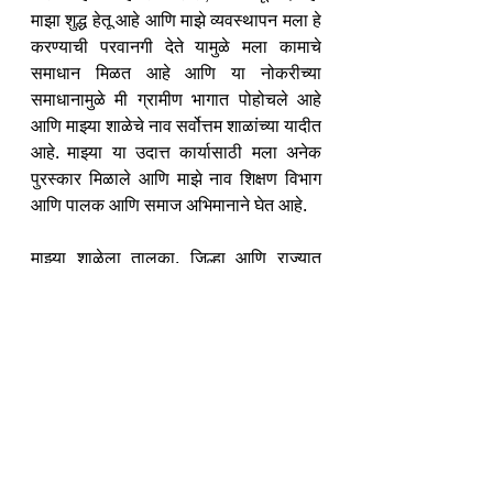
माझा शुद्ध हेतू आहे आणि माझे व्यवस्थापन मला हे 
करण्याची परवानगी देते यामुळे मला कामाचे 
समाधान मिळत आहे आणि या नोकरीच्या 
समाधानामुळे मी ग्रामीण भागात पोहोचले आहे 
आणि माझ्या शाळेचे नाव सर्वोत्तम शाळांच्या यादीत 
आहे. माझ्या या उदात्त कार्यासाठी मला अनेक 
पुरस्कार मिळाले आणि माझे नाव शिक्षण विभाग 
आणि पालक आणि समाज अभिमानाने घेत आहे.
माझ्या शाळेला तालुका, जिल्हा आणि राज्यात 
"स्वच्छ विद्यालय पुरस्कार" मिळाला आहे आणि 
राष्ट्रीय स्तरावर सुद्धा प्रतिनिधित्व केले होते. 
आम्ही 50 व्या तालुकास्तरीय विज्ञान प्रदर्शनाचे 
आयोजन केले होते जे सर्वांसाठी एक बेंचमार्क 
प्रदर्शन होते. आमची शाळा ही स्पेस एज्युकेशन 
लॅब असलेली महाराष्ट्रातील पहिली शाळा म्हणून 
घोषित करण्यात आली आहे. त्यामुळे,  ग्रामीण 
भागातही उच्च विचाराने प्रवृत्त होवून समाजमूल्ये 