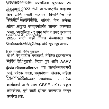
Entrepreneur
इन्स्पायरिंग आणि अपराजिता पुरस्कार 26 
फेब्रुवारी 2023 रोजी आंतरराष्ट्रीय मातृभाषा 
Guest Blog
दिन आणि मराठी राजभाषा दिनानिमित्त स्टे 
World of Champions
फीचर्स, स्कॉलरस्ट्री, पलिंगो, विन कनेक्ट 
यांच्या संयुक्त उपक्रमांतर्गत साजरा करण्यात 
उद्योग - संवाद
आला. अपराजिता - द वुमन ऑफ द इयर पुरस्कार 
Scienece & Technology
2023 साठी माझी निवड केल्याबद्दल सर्व 
Organization Identity
आयोजक आणि ज्युरी सदस्यांचे खूप खूप आभार.
विशेष व्यक्ती, विशेष मुलाखत
मी सौ. रेणू पाटील  प्राचार्या, हेरिटेज इंटरनॅशनल 
ज्ञानभाषा मराठी
स्कूल, ता. मुळशी, जिल्हा पुणे आणि AARV 
Edu Consultancy च्या सहसंस्थापकपदी 
पुस्तक परिचय
आहे. प्रेरक वक्ता, समुपदेशक, लेखक, महिला 
Conference
आणि मानवाधिकार आयोगाच्या सामाजिक 
कार्यकर्त्या आणि आता CBSE सहोदय स्कूल 
कॉम्प्लेक्स, पुणे साठी झोनल समन्वयक म्हणून 
कार्यरत आहे.