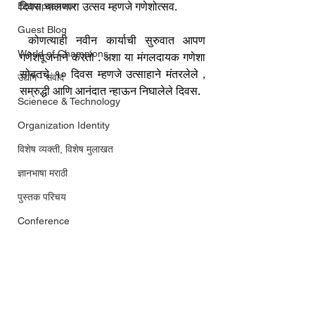
Entrepreneur
दिवस चालणारा उत्सव म्हणजे गणेशोत्सव. 
Guest Blog
 कोणत्याही नवीन कार्याची सुरुवात आपण 
World of Champions
गणेशपूजनाने करतो . अशा या मंगलदायक गणेशा 
सोबतचे १० दिवस म्हणजे उत्साहाने मंतरलेले , 
उद्योग - संवाद
सम्रुद्धी आणि आनंदात न्हाऊन निघालेले दिवस. 
Scienece & Technology
Organization Identity
विशेष व्यक्ती, विशेष मुलाखत
ज्ञानभाषा मराठी
पुस्तक परिचय
Conference